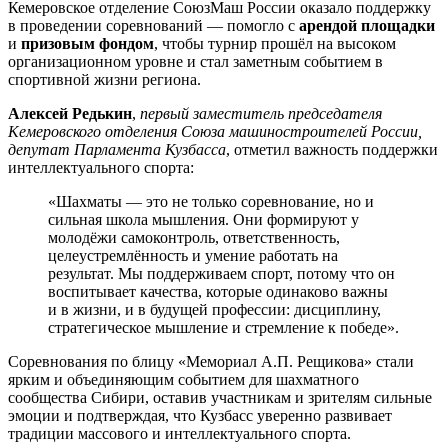
Кемеровское отделение СоюзМаш России оказало поддержку
в проведении соревнований — помогло с
арендой площадки
и
призовым фондом
, чтобы турнир прошёл на высоком
организационном уровне и стал заметным событием в
спортивной жизни региона.
Алексей Редькин
,
первый заместитель председателя
Кемеровского отделения Союза машиностроителей России,
депутат Парламента Кузбасса
, отметил важность поддержки
интеллектуального спорта:
«Шахматы — это не только соревнование, но и
сильная школа мышления. Они формируют у
молодёжи самоконтроль, ответственность,
целеустремлённость и умение работать на
результат. Мы поддерживаем спорт, потому что он
воспитывает качества, которые одинаково важны
и в жизни, и в будущей профессии: дисциплину,
стратегическое мышление и стремление к победе».
Соревнования по блицу «Мемориал А.П. Рещикова» стали
ярким и объединяющим событием для шахматного
сообщества Сибири, оставив участникам и зрителям сильные
эмоции и подтверждая, что Кузбасс уверенно развивает
традиции массового и интеллектуального спорта.