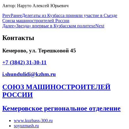
Автор: Наруто Алексей Юрьевич
Prev
Ранее
Делегаты из Кузбасса приняли участие в Съезде
Союза машиностроителей России
Далее
«Звезда» впервые в Кузбасском политехе
Next
Контакты
Кемерово, ул. Терешковой 45
+7 (3842) 31-30-11
i.shundulidi@kzhm.ru
СОЮЗ МАШИНОСТРОИТЕЛЕЙ
РОССИИ
Кемеровское региональное отделение
www.kuzbass-300.ru
soyuzmash.ru